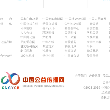
政 府 |
国家广电总局
中国新闻出版网
中国社会组织网
中国志愿者网
媒 体 |
中国公益在线
慈善公益报
CM公益传播
中青公益
环保前线
善·行天下
基金会中心
百度公益
人人公益
环球时报
公益时报
网易公益
中国网公益
文明网
央广公益
央视公益
公益品牌 |
民间爱心网
中红在线
为爱益剪
大学生支教
讲文明树新风
希望英才
杨帆计划
乐捐
老兵回家
鸿基金
永源公益
华谊兄弟
合作伙伴 |
100台相机
书信中国
中国好公益
爱目行动
关于我们
|
合作伙伴
|
联系
公益传
©2013-2019 中国公益
版权所有
授权运