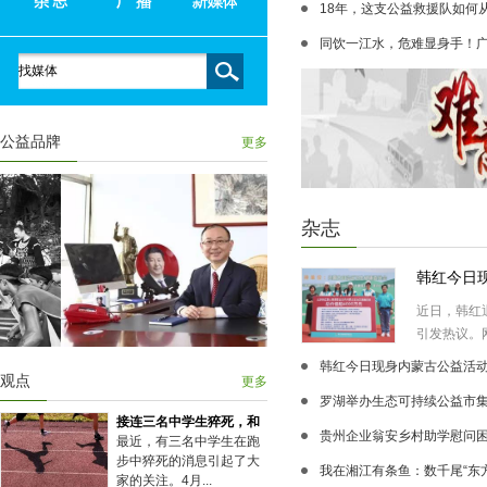
18年，这支公益救援队如何从“
同饮一江水，危难显身手！广东
公益品牌
更多
杂志
韩红今日
近日，韩红
引发热议。网
韩红今日现身内蒙古公益活动现
观点
更多
罗湖举办生态可持续公益市集 
接连三名中学生猝死，和
贵州企业翁安乡村助学慰问
最近，有三名中学生在跑
步中猝死的消息引起了大
我在湘江有条鱼：数千尾“东方
家的关注。4月...