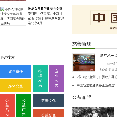
孙杨入围是假洪荒少女落
资料图：傅园慧。中新社
记者 李霈韵 摄中新网客户
端北京4月...
慈善新规
浙江杭州
热词搜索
杭州5月
(记者 李佳赟 .
持
企
媒体责任
续
业
浙江杭州监测进口婴幼儿乳粉 
发
公
展
民
中国轨道交通装备企业提速“一
媒体公益
公益品牌
公
公
慈善文化
益
益
活
广
动
告
公益影像