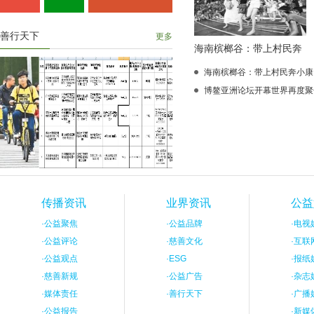
善行天下
更多
海南槟榔谷：带上村民奔
海南槟榔谷：带上村民奔小康
博鳌亚洲论坛开幕世界再度聚
传播资讯
业界资讯
公益
·
公益聚焦
·
公益品牌
·
电视
·
公益评论
·
慈善文化
·
互联
·
公益观点
·
ESG
·
报纸
·
慈善新规
·
公益广告
·
杂志
·
媒体责任
·
善行天下
·
广播
·
公益报告
·
新媒